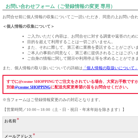
お問い合わせフォーム（ご登録情報の変更 専用）
お問合せ前に個人情報の収集についてご一読いただき、同意の上お問い合
＜個人情報の収集について＞
ご入力いただく内容は、お問合せに対する調査や返答のため
目的を超えて利用することは一切ございません。
また、それに際して、第三者に業務を委託することがござい
ご本人の事前の同意なく、第三者に提供されることはござい
ご自身の情報に関して開示や利用停止等を求めることができ
また、個人情報の取り扱いについての詳細は
「個人情報の取扱いについて
すでに@cosme SHOPPINGでご注文をされている場合、大変お手数です
別途
@cosme SHOPPING
に配送先変更希望の旨をお問合せください。
※当フォームはご登録情報変更のみの対応となります。
【営業時間／10:00～18:00（土・日・祝日・年末年始を除きます）】
※
お名前
※
メールアドレス